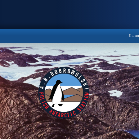
menu_rus
Глав