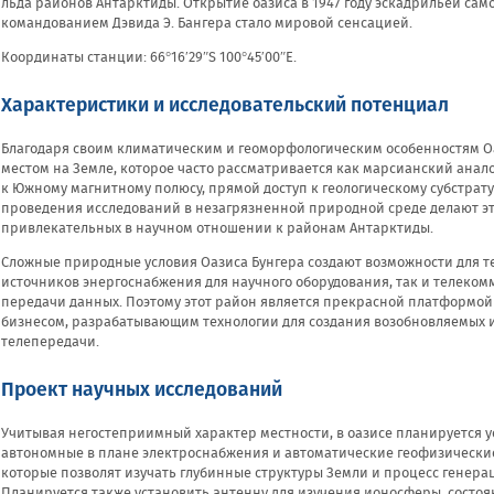
льда районов Антарктиды. Открытие оазиса в 1947 году эскадрильей сам
командованием Дэвида Э. Бангера стало мировой сенсацией.
Координаты станции: 66°16′29″S 100°45′00″E.
Характеристики и исследовательский потенциал
Благодаря своим климатическим и геоморфологическим особенностям О
местом на Земле, которое часто рассматривается как марсианский анало
к Южному магнитному полюсу, прямой доступ к геологическому субстрат
проведения исследований в незагрязненной природной среде делают эт
привлекательных в научном отношении к районам Антарктиды.
Сложные природные условия Оазиса Бунгера создают возможности для 
источников энергоснабжения для научного оборудования, так и телеко
передачи данных. Поэтому этот район является прекрасной платформой 
бизнесом, разрабатывающим технологии для создания возобновляемых и
телепередачи.
Проект научных исследований
Учитывая негостеприимный характер местности, в оазисе планируется у
автономные в плане электроснабжения и автоматические геофизические
которые позволят изучать глубинные структуры Земли и процесс генера
Планируется также установить антенну для изучения ионосферы, состоя