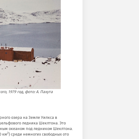
, 1979 год, фото: А. Пахута
рного озера на Земле Уилкса в
шельфового ледника Шеклтона. Это
жным океаном под ледником Шеклтона.
2
0 км
) среди немногих свободных ото