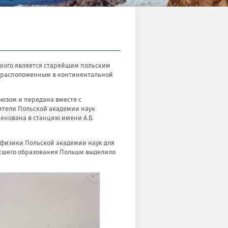
ского является старейшим польским
, расположенным в континентальной
оюзом и передана вместе с
вители Польской академии наук
енована в станцию имени А.Б.
еофизики Польской академии наук для
высшего образования Польши выделило