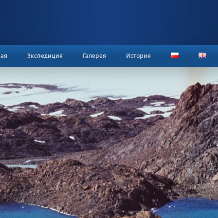
STRONA STACJI A.B
ная
Экспедиция
Галерея
История