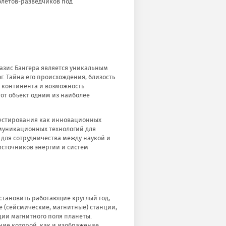
олетов-разведчиков под
азис Бангера является уникальным
г. Тайна его происхождения, близость
у континента и возможность
от объект одним из наиболее
тестирования как инновационных
ммуникационных технологий для
для сотрудничества между наукой и
сточников энергии и систем
становить работающие круглый год,
 (сейсмические, магнитные) станции,
ции магнитного поля планеты.
ние которой, как и изображение